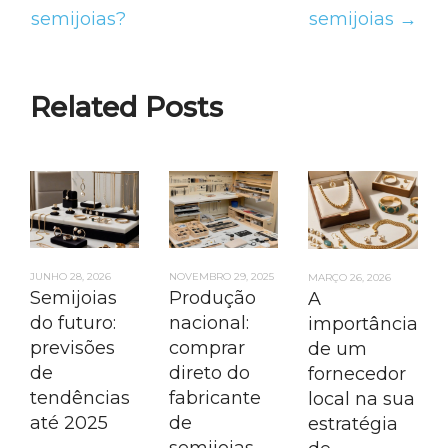
semijoias?
semijoias →
Related Posts
JUNHO 28, 2026
NOVEMBRO 29, 2025
MARÇO 26, 2026
Semijoias
Produção
A
do futuro:
nacional:
importância
previsões
comprar
de um
de
direto do
fornecedor
tendências
fabricante
local na sua
até 2025
de
estratégia