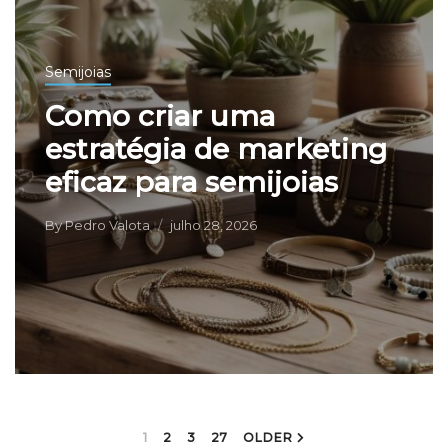
Semijoias
Como criar uma
estratégia de marketing
eficaz para semijoias
By
Pedro Valota
julho 28, 2026
1
2
3
27
OLDER