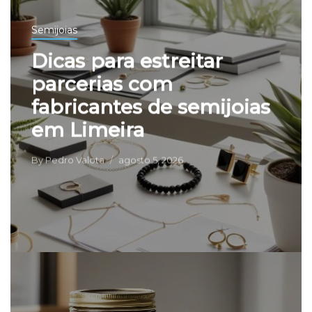
Semijoias
Dicas para estreitar
parcerias com
fabricantes de semijoias
em Limeira
By
Pedro Valota
agosto 5, 2026