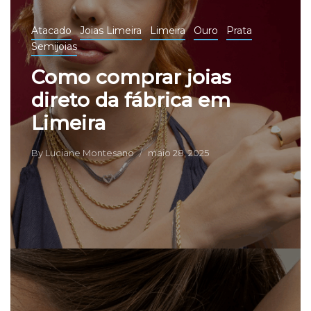
Atacado
Joias Limeira
Limeira
Ouro
Prata
Semijoias
Como comprar joias
direto da fábrica em
Limeira
By
Luciane Montesano
maio 28, 2025