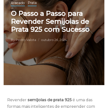
Atacado
Prata
O Passo a Passo para
Revender Semijoias de
Prata 925 com Sucesso
By
Pedro Valota
outubro 26, 2024
Revender
semijoias de prata 925
é uma das
formas mais inteligentes de empreender com