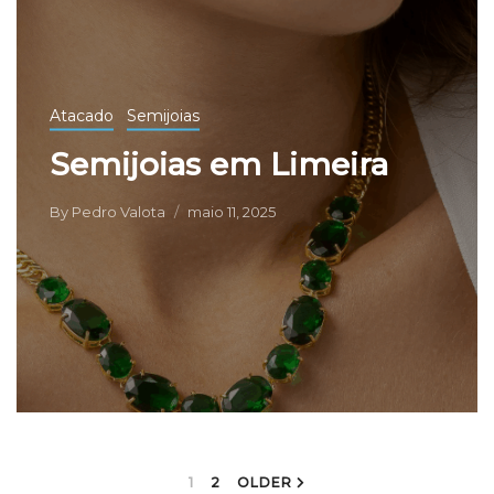
Atacado
Semijoias
Semijoias em Limeira
By
Pedro Valota
maio 11, 2025
1
2
OLDER