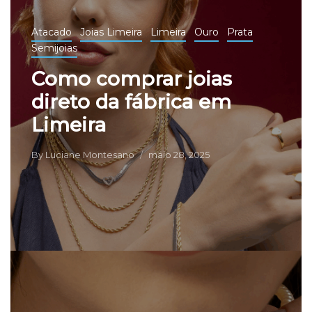
Atacado
Joias Limeira
Limeira
Ouro
Prata
Semijoias
Como comprar joias
direto da fábrica em
Limeira
By
Luciane Montesano
maio 28, 2025