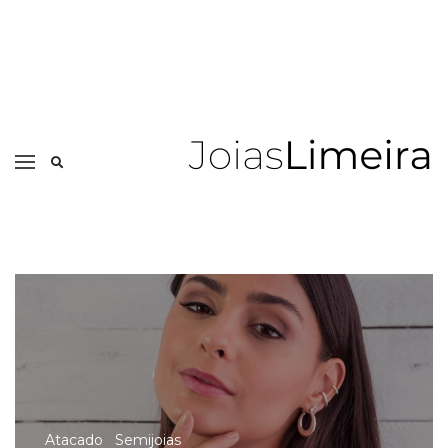
Atacado
Semijoias