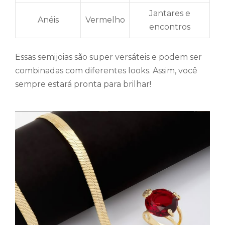
Jantares e
Anéis
Vermelho
encontros
Essas semijoias são super versáteis e podem ser
combinadas com diferentes looks. Assim, você
sempre estará pronta para brilhar!