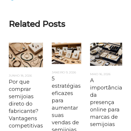
Related Posts
JANEIRO 9, 2026
MAIO 16, 2026
JUNHO 18, 2026
5
A
Por que
estratégias
importância
comprar
eficazes
da
semijoias
para
presença
direto do
aumentar
online para
fabricante?
suas
marcas de
Vantagens
vendas de
semijoias
competitivas
semijoias