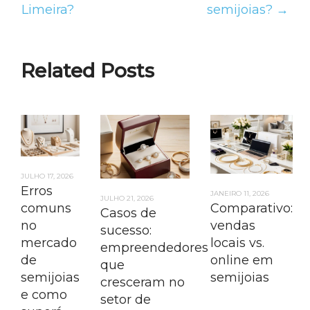
Limeira?
semijoias? →
Related Posts
JULHO 17, 2026
Erros
JANEIRO 11, 2026
JULHO 21, 2026
Comparativo:
comuns
Casos de
vendas
no
sucesso:
locais vs.
mercado
empreendedores
online em
de
que
semijoias
semijoias
cresceram no
e como
setor de