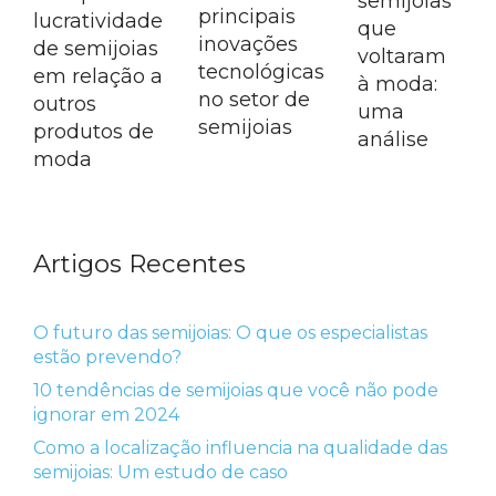
semijoias
principais
lucratividade
que
inovações
de semijoias
voltaram
tecnológicas
em relação a
à moda:
no setor de
outros
uma
semijoias
produtos de
análise
moda
Artigos Recentes
O futuro das semijoias: O que os especialistas
estão prevendo?
10 tendências de semijoias que você não pode
ignorar em 2024
Como a localização influencia na qualidade das
semijoias: Um estudo de caso