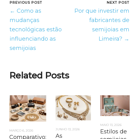
PREVIOUS POST
NEXT POST
← Como as
Por que investir em
mudanças
fabricantes de
tecnológicas estão
semijoias em
influenciando as
Limeira? →
semijoias
Related Posts
MAIO 13, 2026
JUNHO 13, 2026
Estilos de
MARÇO 6, 2026
As
Comparativo: