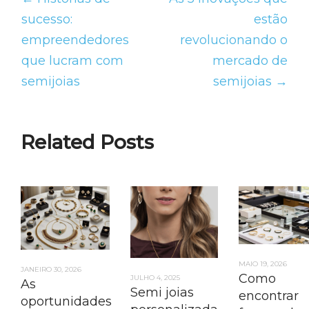
sucesso:
estão
empreendedores
revolucionando o
que lucram com
mercado de
semijoias
semijoias →
Related Posts
MAIO 19, 2026
JANEIRO 30, 2026
Como
JULHO 4, 2025
As
Semi joias
encontrar
oportunidades