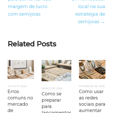
margem de lucro
local na sua
com semijoias
estratégia de
semijoias →
Related Posts
JULHO 17, 2026
FEVEREIRO 26, 2026
MARÇO 30, 2026
Erros
Como usar
Como se
comuns no
as redes
preparar
mercado
sociais para
para
de
aumentar
lançamentos