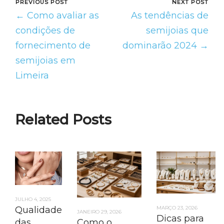
PREVIOUS POST
NEXT POST
← Como avaliar as
As tendências de
condições de
semijoias que
fornecimento de
dominarão 2024 →
semijoias em
Limeira
Related Posts
JULHO 4, 2025
Qualidade
MARÇO 23, 2026
JANEIRO 29, 2026
Dicas para
das
Como o