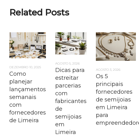
Related Posts
AGOSTO 5, 2026
DEZEMBRO 10, 2025
Dicas para
AGOSTO 3, 2026
Como
Os 5
estreitar
planejar
principais
parcerias
lançamentos
fornecedores
com
semanais
de semijoias
fabricantes
com
em Limeira
de
fornecedores
para
semijoias
de Limeira
empreendedor
em
Limeira