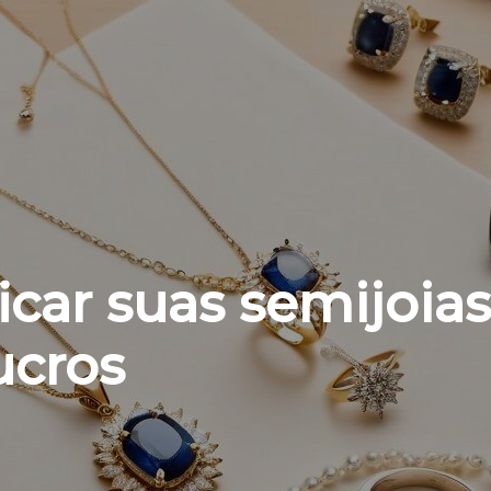
car suas semijoias
ucros