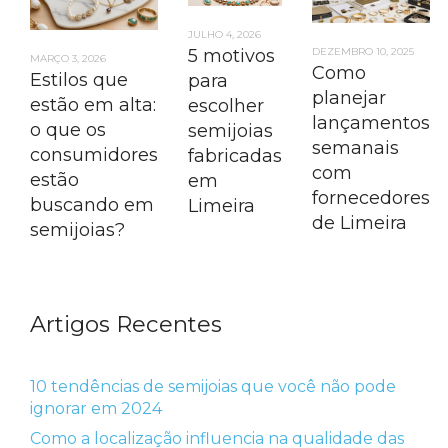
JULHO 4, 2026
5 motivos
DEZEMBRO 10, 2025
MARÇO 3, 2026
Como
Estilos que
para
planejar
estão em alta:
escolher
lançamentos
o que os
semijoias
semanais
consumidores
fabricadas
com
estão
em
fornecedores
buscando em
Limeira
de Limeira
semijoias?
Artigos Recentes
10 tendências de semijoias que você não pode
ignorar em 2024
Como a localização influencia na qualidade das