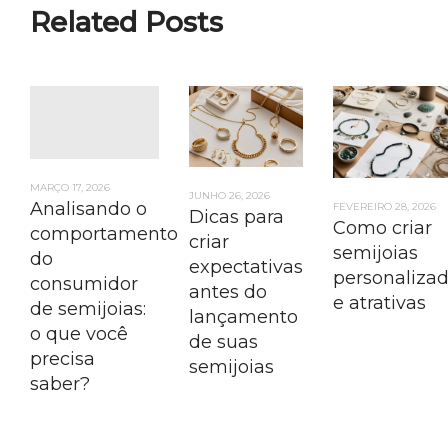
Related Posts
MARÇO 17, 2026
JUNHO 26, 2026
Analisando o
FEVEREIRO 28, 2026
Dicas para
Como criar
comportamento
criar
semijoias
do
expectativas
personaliza
consumidor
antes do
e atrativas
de semijoias:
lançamento
o que você
de suas
precisa
semijoias
saber?