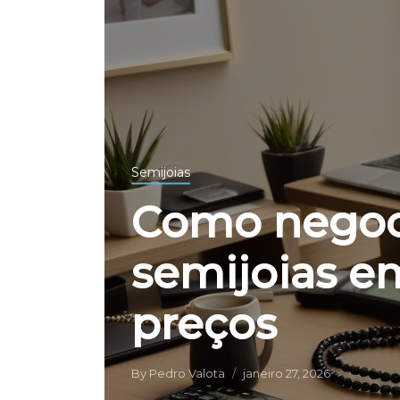
Semijoias
Como negoc
semijoias e
preços
By
Pedro Valota
janeiro 27, 2026