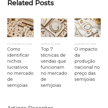
Related Posts
FEVEREIRO 22, 2026
MARÇO 16, 2026
JANEIRO 28, 2026
Como
Top 7
O impacto
identificar
técnicas de
da
nichos
vendas que
produção
lucrativos
funcionam
nacional no
no mercado
no mercado
preço das
de
de
semijoias
semijoias
semijoias
Artigos Recentes