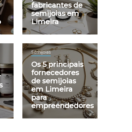
fabricantes de
semijoias em
o
Limeira
Semijoias
Os 5 principais
fornecedores
r
de semijoias
s
em Limeira
para
empreendedores