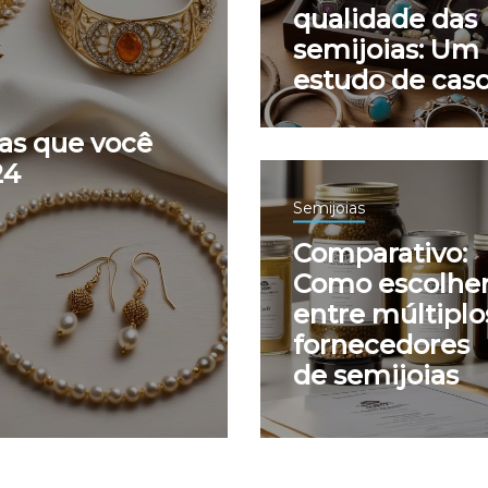
qualidade das
semijoias: Um
estudo de cas
ias que você
24
Semijoias
Comparativo:
Como escolhe
entre múltiplo
fornecedores
de semijoias