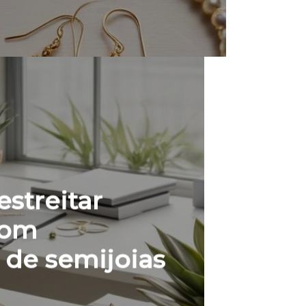
estreitar
com
 de semijoias
a