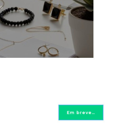
26
Em breve…