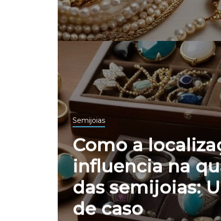
Semijoias
Como a localiza
influencia na q
das semijoias: 
de caso