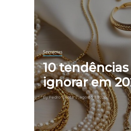
Semijoias
10 tendências
ignorar em 2
By
Pedro Valota
agosto 7, 2026