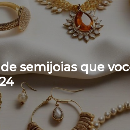
 de semijoias que vo
024