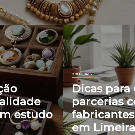
Semijoias
ção
Dicas para 
ualidade
parcerias 
Um estudo
fabricantes
em Limeir