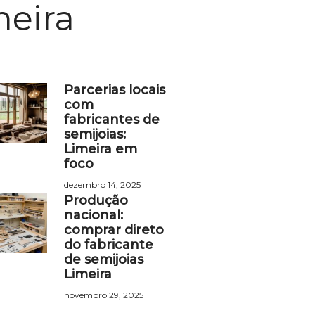
meira
Parcerias locais
com
fabricantes de
semijoias:
Limeira em
foco
dezembro 14, 2025
Produção
nacional:
comprar direto
do fabricante
de semijoias
Limeira
novembro 29, 2025