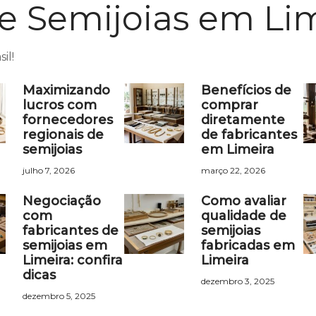
e Semijoias em Li
il!
Maximizando
Benefícios de
lucros com
comprar
fornecedores
diretamente
regionais de
de fabricantes
semijoias
em Limeira
julho 7, 2026
março 22, 2026
Negociação
Como avaliar
com
qualidade de
fabricantes de
semijoias
semijoias em
fabricadas em
Limeira: confira
Limeira
dicas
dezembro 3, 2025
dezembro 5, 2025