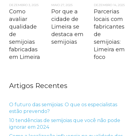
DEZEMBRO 3, 2025
MAIO 27, 2025
DEZEMBRO 14, 2025
Como
Por que a
Parcerias
avaliar
cidade de
locais com
qualidade
Limeira se
fabricantes
de
destaca em
de
semijoias
semijoias
semijoias:
fabricadas
Limeira em
em Limeira
foco
Artigos Recentes
O futuro das semijoias: O que os especialistas
estão prevendo?
10 tendências de semijoias que você não pode
ignorar em 2024