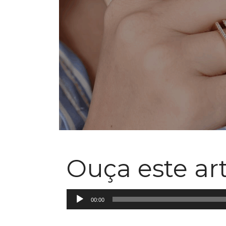
Ouça este ar
Tocador
00:00
de
áudio