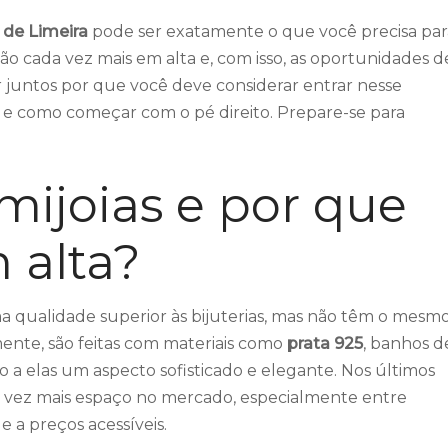
para
 de Limeira
pode ser exatamente o que você precisa par
cima
stão cada vez mais em alta e, com isso, as oportunidades d
ou
 juntos por que você deve considerar entrar nesse
para
 e como começar com o pé direito. Prepare-se para
baixo
para
aumen
mijoias e por que
ou
diminu
 alta?
o
volum
a qualidade superior às bijuterias, mas não têm o mesm
mente, são feitas com materiais como
prata 925
, banhos d
o a elas um aspecto sofisticado e elegante. Nos últimos
a vez mais espaço no mercado, especialmente entre
 a preços acessíveis.