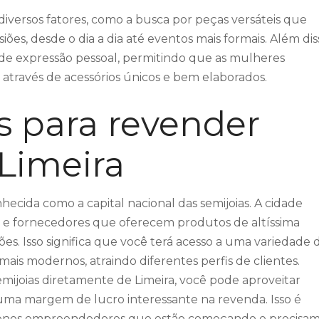
diversos fatores, como a busca por peças versáteis que
iões, desde o dia a dia até eventos mais formais. Além dis
 de expressão pessoal, permitindo que as mulheres
através de acessórios únicos e bem elaborados.
s para revender
 Limeira
onhecida como a capital nacional das semijoias. A cidade
s e fornecedores que oferecem produtos de altíssima
s. Isso significa que você terá acesso a uma variedade 
s mais modernos, atraindo diferentes perfis de clientes.
emijoias diretamente de Limeira, você pode aproveitar
uma margem de lucro interessante na revenda. Isso é
uenos empreendedores que estão começando e precisa