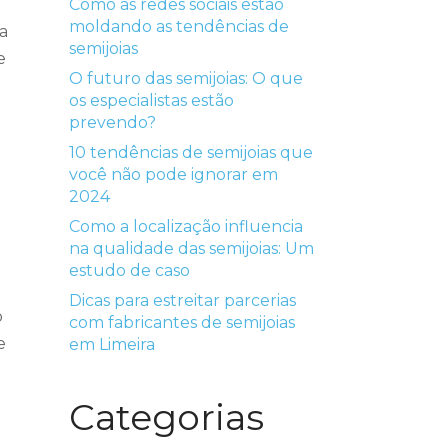
Como as redes sociais estão
moldando as tendências de
a
semijoias
e
O futuro das semijoias: O que
os especialistas estão
prevendo?
10 tendências de semijoias que
você não pode ignorar em
tar
2024
Como a localização influencia
ir
na qualidade das semijoias: Um
estudo de caso
e.
Dicas para estreitar parcerias
o
com fabricantes de semijoias
e
em Limeira
Categorias