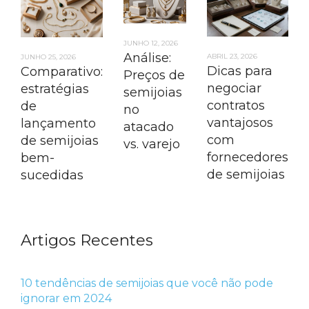
JUNHO 12, 2026
Análise:
ABRIL 23, 2026
JUNHO 25, 2026
Dicas para
Comparativo:
Preços de
negociar
estratégias
semijoias
contratos
de
no
vantajosos
lançamento
atacado
com
de semijoias
vs. varejo
fornecedores
bem-
de semijoias
sucedidas
Artigos Recentes
10 tendências de semijoias que você não pode
ignorar em 2024