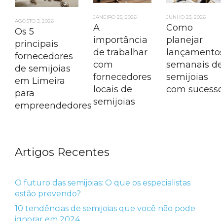
JANEIRO 25, 2026
JUNHO 23, 2026
AGOSTO 3, 2026
A
Como
Os 5
importância
planejar
principais
de trabalhar
lançamento
fornecedores
com
semanais d
de semijoias
fornecedores
semijoias
em Limeira
locais de
com sucess
para
semijoias
empreendedores
Artigos Recentes
O futuro das semijoias: O que os especialistas
estão prevendo?
10 tendências de semijoias que você não pode
ignorar em 2024