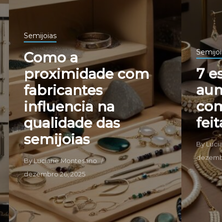
Semijoias
Semijoi
Como a
proximidade com
7 e
fabricantes
au
influencia na
com
qualidade das
fei
semijoias
By
Luci
dezembr
By
Luciane Montesano
dezembro 26, 2025