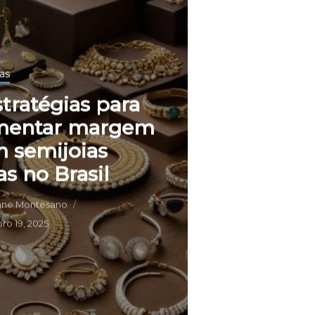
as
stratégias para
mentar margem
 semijoias
tas no Brasil
ane Montesano
o 19, 2025