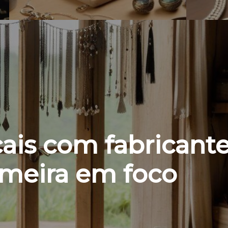
cais com fabricant
imeira em foco