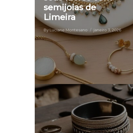
semijoias de
Limeira
By
Luciane Montesano
janeiro 3, 2026