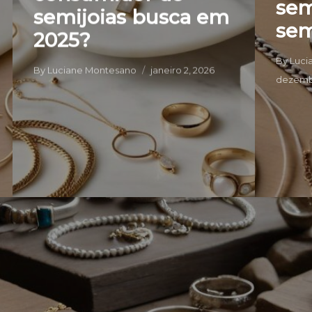
sem
semijoias busca em
se
2025?
By
Luci
By
Luciane Montesano
janeiro 2, 2026
dezemb