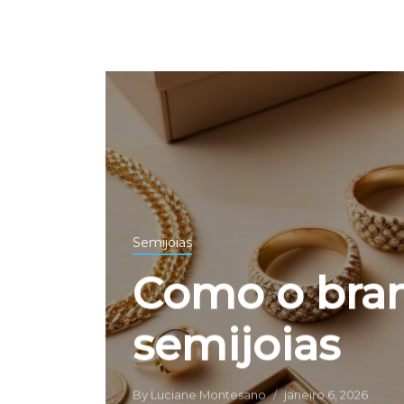
Semijoias
Como o bran
semijoias
By
Luciane Montesano
janeiro 6, 2026