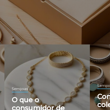
Semijoi
Semijoias
Com
O que o
col
consumidor de