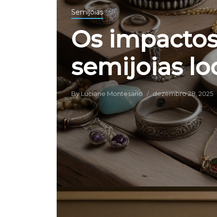
Semijoias
Os impactos
semijoias lo
By
Luciane Montesano
dezembro 28, 2025