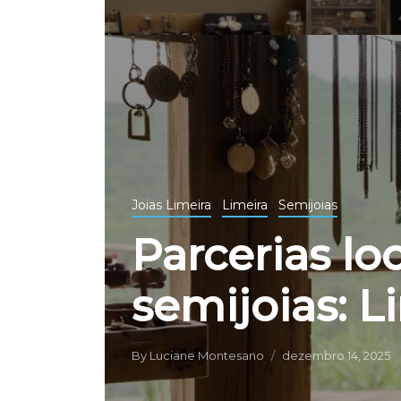
Joias Limeira
Limeira
Semijoias
Parcerias lo
semijoias: L
By
Luciane Montesano
dezembro 14, 2025