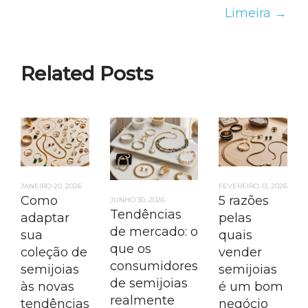
Limeira →
Related Posts
JANEIRO 20, 2026
FEVEREIRO 13, 2026
Como
5 razões
JUNHO 30, 2026
Tendências
adaptar
pelas
de mercado: o
sua
quais
que os
coleção de
vender
consumidores
semijoias
semijoias
de semijoias
às novas
é um bom
realmente
tendências
negócio