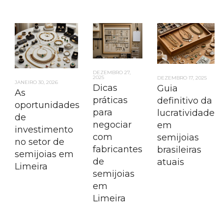
DEZEMBRO 27,
2025
DEZEMBRO 17, 2025
JANEIRO 30, 2026
Dicas
Guia
As
práticas
definitivo da
oportunidades
para
lucratividade
de
negociar
em
investimento
com
semijoias
no setor de
fabricantes
brasileiras
semijoias em
de
atuais
Limeira
semijoias
em
Limeira