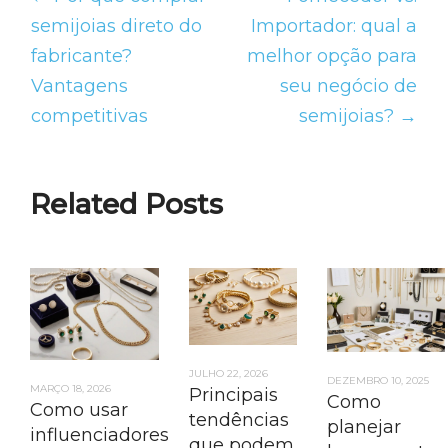
semijoias direto do
Importador: qual a
fabricante?
melhor opção para
Vantagens
seu negócio de
competitivas
semijoias? →
Related Posts
JULHO 22, 2026
DEZEMBRO 10, 2025
MARÇO 18, 2026
Principais
Como
Como usar
tendências
planejar
influenciadores
que podem