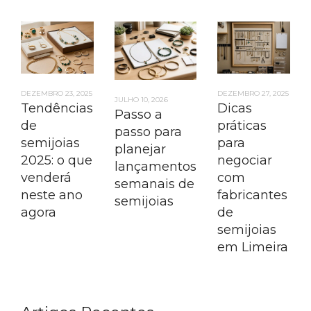
DEZEMBRO 23, 2025
DEZEMBRO 27, 2025
JULHO 10, 2026
Tendências
Dicas
Passo a
de
práticas
passo para
semijoias
para
planejar
2025: o que
negociar
lançamentos
venderá
com
semanais de
neste ano
fabricantes
semijoias
agora
de
semijoias
em Limeira