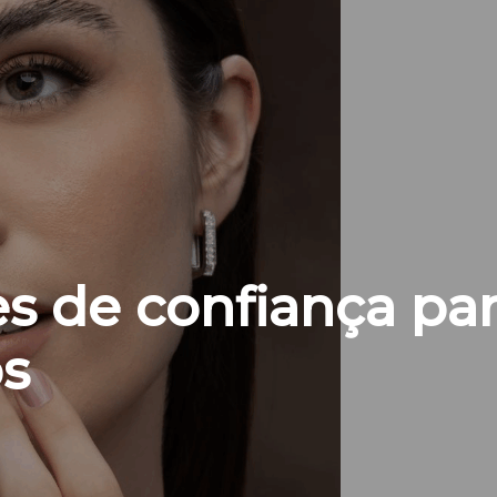
s de confiança pa
os