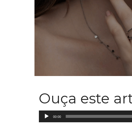
Ouça este ar
Tocador
00:00
de
áudio