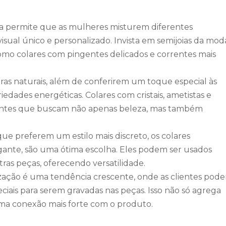
ia permite que as mulheres misturem diferentes
isual único e personalizado. Invista em semijoias da mod
omo colares com pingentes delicados e correntes mais
dras naturais, além de conferirem um toque especial às
iedades energéticas. Colares com cristais, ametistas e
ientes que buscam não apenas beleza, mas também
que preferem um estilo mais discreto, os colares
egante, são uma ótima escolha. Eles podem ser usados
as peças, oferecendo versatilidade.
ização é uma tendência crescente, onde as clientes pod
eciais para serem gravadas nas peças. Isso não só agrega
ma conexão mais forte com o produto.