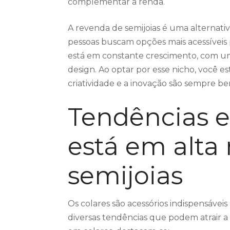
complementar a renda.
A revenda de semijoias é uma alternati
pessoas buscam opções mais acessíveis p
está em constante crescimento, com u
design. Ao optar por esse nicho, você 
criatividade e a inovação são sempre be
Tendências e
está em alt
semijoias
Os colares são acessórios indispensávei
diversas tendências que podem atrair a 