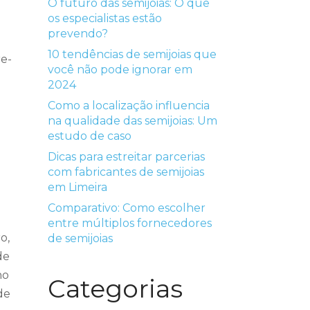
O futuro das semijoias: O que
os especialistas estão
prevendo?
10 tendências de semijoias que
re-
você não pode ignorar em
2024
Como a localização influencia
na qualidade das semijoias: Um
tar
estudo de caso
Dicas para estreitar parcerias
ir
com fabricantes de semijoias
em Limeira
e.
Comparativo: Como escolher
entre múltiplos fornecedores
o,
de semijoias
de
no
Categorias
de