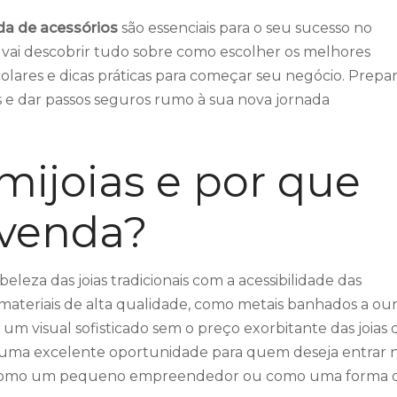
para
da de acessórios
são essenciais para o seu sucesso no
cima
ê vai descobrir tudo sobre como escolher os melhores
ou
olares e dicas práticas para começar seu negócio. Prepa
para
as e dar passos seguros rumo à sua nova jornada
baixo
para
aumen
mijoias e por que
ou
diminu
evenda?
o
volum
leza das joias tradicionais com a acessibilidade das
 materiais de alta qualidade, como metais banhados a our
 um visual sofisticado sem o preço exorbitante das joias 
 é uma excelente oportunidade para quem deseja entrar 
ja como um pequeno empreendedor ou como uma forma 