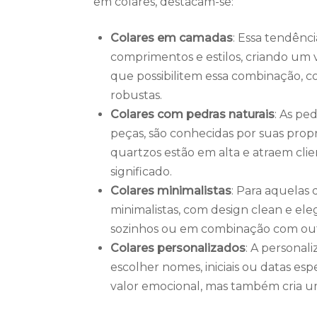
em colares, destacam-se:
Colares em camadas
: Essa tendênc
comprimentos e estilos, criando um v
que possibilitem essa combinação, c
robustas.
Colares com pedras naturais
: As pe
peças, são conhecidas por suas propr
quartzos estão em alta e atraem cl
significado.
Colares minimalistas
: Para aquelas 
minimalistas, com design clean e el
sozinhos ou em combinação com outr
Colares personalizados
: A personal
escolher nomes, iniciais ou datas esp
valor emocional, mas também cria u