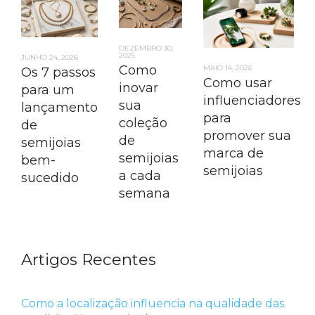
DEZEMBRO 30,
2025
JUNHO 24, 2026
Como
MAIO 14, 2026
Os 7 passos
Como usar
inovar
para um
influenciadores
sua
lançamento
para
coleção
de
promover sua
de
semijoias
marca de
semijoias
bem-
semijoias
a cada
sucedido
semana
Artigos Recentes
Como a localização influencia na qualidade das