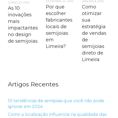
DEZEMBRO 24, 2025
JANEIRO 8, 2026
JUNHO 29, 2026
Por que
Como
As 10
escolher
otimizar
inovações
fabricantes
sua
mais
locais de
estratégia
impactantes
semijoias
de vendas
no design
em
de
de semijoias
Limeira?
semijoias
direto de
Limeira
Artigos Recentes
10 tendências de semijoias que você não pode
ignorar em 2024
Como a localização influencia na qualidade das