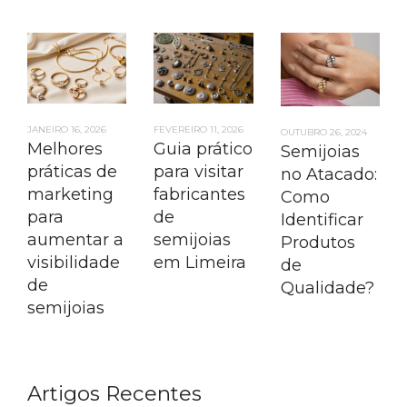
JANEIRO 16, 2026
FEVEREIRO 11, 2026
OUTUBRO 26, 2024
Melhores
Guia prático
Semijoias
práticas de
para visitar
no Atacado:
marketing
fabricantes
Como
para
de
Identificar
aumentar a
semijoias
Produtos
visibilidade
em Limeira
de
de
Qualidade?
semijoias
Artigos Recentes