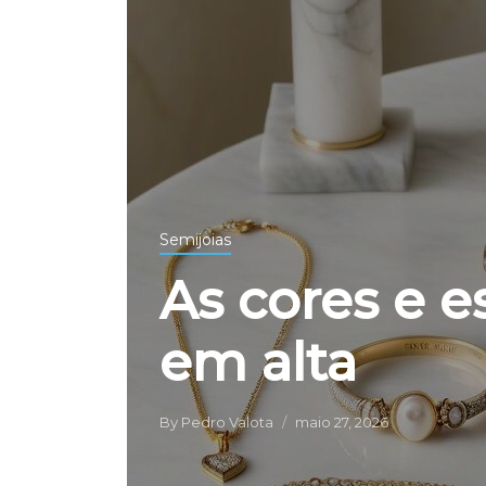
Semijoias
As cores e e
em alta
By
Pedro Valota
maio 27, 2026