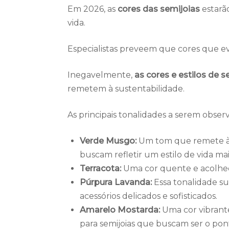
Em 2026, as
cores das semijoias
estarã
vida.
Especialistas preveem que cores que 
Inegavelmente,
as cores e estilos de 
remetem à sustentabilidade.
As principais tonalidades a serem obser
Verde Musgo:
Um tom que remete à c
buscam refletir um estilo de vida mai
Terracota:
Uma cor quente e acolhed
Púrpura Lavanda:
Essa tonalidade su
acessórios delicados e sofisticados.
Amarelo Mostarda:
Uma cor vibrante
para semijoias que buscam ser o pont