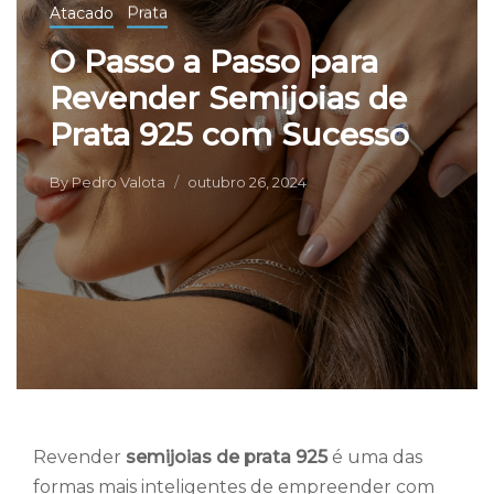
Atacado
Prata
O Passo a Passo para
Revender Semijoias de
Prata 925 com Sucesso
By
Pedro Valota
outubro 26, 2024
Revender
semijoias de prata 925
é uma das
formas mais inteligentes de empreender com